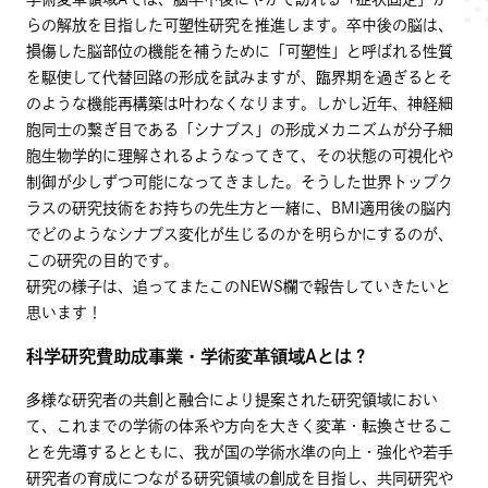
らの解放を目指した可塑性研究を推進します。卒中後の脳は、
損傷した脳部位の機能を補うために「可塑性」と呼ばれる性質
を駆使して代替回路の形成を試みますが、臨界期を過ぎるとそ
のような機能再構築は叶わなくなります。しかし近年、神経細
胞同士の繋ぎ目である「シナプス」の形成メカニズムが分子細
胞生物学的に理解されるようなってきて、その状態の可視化や
制御が少しずつ可能になってきました。そうした世界トップク
ラスの研究技術をお持ちの先生方と一緒に、BMI適用後の脳内
でどのようなシナプス変化が生じるのかを明らかにするのが、
この研究の目的です。
研究の様子は、追ってまたこのNEWS欄で報告していきたいと
思います！
科学研究費助成事業・学術変革領域Aとは？
多様な研究者の共創と融合により提案された研究領域におい
て、これまでの学術の体系や方向を大きく変革・転換させるこ
とを先導するとともに、我が国の学術水準の向上・強化や若手
研究者の育成につながる研究領域の創成を目指し、共同研究や